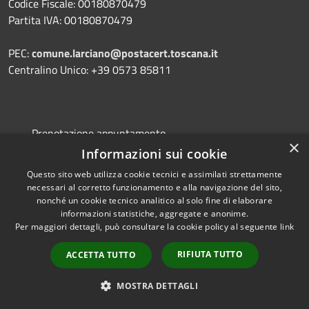
Codice Fiscale: 00180870479
Partita IVA: 00180870479
PEC:
comune.larciano@postacert.toscana.it
Centralino Unico: +39 0573 85811
Prenotazione appuntamento
×
Informazioni sui cookie
Segnalazione disservizio
Questo sito web utilizza cookie tecnici e assimilati strettamente
Leggi le FAQ
necessari al corretto funzionamento e alla navigazione del sito,
Richiesta assistenza
nonché un cookie tecnico analitico al solo fine di elaborare
informazioni statistiche, aggregate e anonime.
Per maggiori dettagli, può consultare la cookie policy al seguente
link
RIFIUTA TUTTO
ACCETTA TUTTO
Amministrazione trasparente
MOSTRA DETTAGLI
Informativa privacy